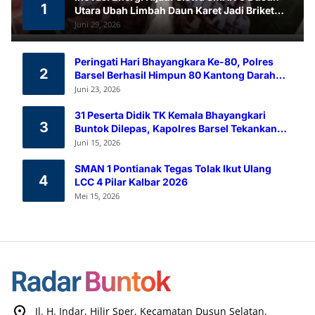
1
Utara Ubah Limbah Daun Karet Jadi Briket
Ramah Lingkungan
Juni 29, 2026
Peringati Hari Bhayangkara Ke-80, Polres
2
Barsel Berhasil Himpun 80 Kantong Darah
Melalui Aksi Donor Darah
Juni 23, 2026
31 Peserta Didik TK Kemala Bhayangkari
3
Buntok Dilepas, Kapolres Barsel Tekankan
Pendidikan Karakter
Juni 15, 2026
SMAN 1 Pontianak Tegas Tolak Ikut Ulang
4
LCC 4 Pilar Kalbar 2026
Mei 15, 2026
Jl. H. Indar, Hilir Sper, Kecamatan Dusun Selatan,