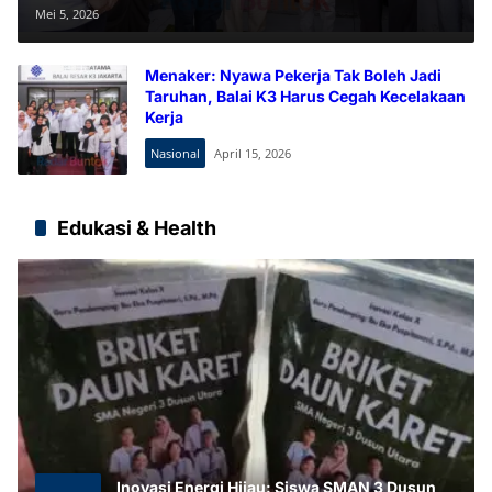
Pekerja, Santunan Rp435 Juta
Mei 5, 2026
Disalurkan
Menaker: Nyawa Pekerja Tak Boleh Jadi
Taruhan, Balai K3 Harus Cegah Kecelakaan
Kerja
Nasional
April 15, 2026
Edukasi & Health
Inovasi Energi Hijau: Siswa SMAN 3 Dusun