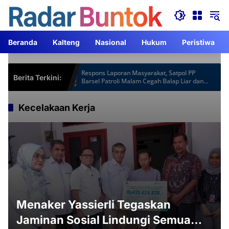
Langsung
ke
konten
Beranda
Kalteng
Nasional
Hukum
Peristiwa
spot Gardu
Respons Laporan Masyarakat, Satpol PP
Berita Terkini:
m Lebih
Barsel Patroli Malam Cegah Balap Liar dan
Knalpot Brong
Kecelakaan Kerja
Menaker Yassierli Tegaskan
Jaminan Sosial Lindungi Semua