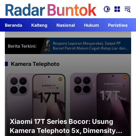
Langsung
ke
konten
Beranda
Kalteng
Nasional
Hukum
Peristiwa
Hotspot Gardu
Respons Laporan Masyarakat, Satpol PP
Berita Terkini:
 Jam Lebih
Barsel Patroli Malam Cegah Balap Liar dan
Knalpot Brong
Kamera Telephoto
Xiaomi 17T Series Bocor: Usung
Kamera Telephoto 5x, Dimensity