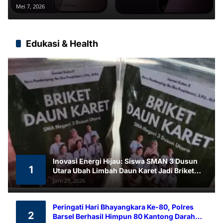
Terbaru, dan Baterai Jumbo hingga
Mei 7, 2026
7.000 mAh
Edukasi & Health
Inovasi Energi Hijau: Siswa SMAN 3 Dusun
1
Utara Ubah Limbah Daun Karet Jadi Briket
Ramah Lingkungan
Juni 29, 2026
Peringati Hari Bhayangkara Ke-80, Polres
2
Barsel Berhasil Himpun 80 Kantong Darah