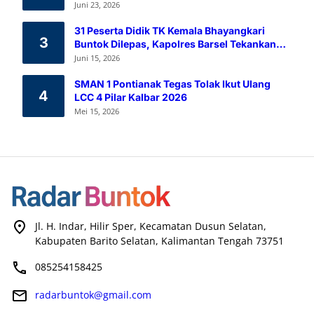
Melalui Aksi Donor Darah
Juni 23, 2026
31 Peserta Didik TK Kemala Bhayangkari
3
Buntok Dilepas, Kapolres Barsel Tekankan
Pendidikan Karakter
Juni 15, 2026
SMAN 1 Pontianak Tegas Tolak Ikut Ulang
4
LCC 4 Pilar Kalbar 2026
Mei 15, 2026
Jl. H. Indar, Hilir Sper, Kecamatan Dusun Selatan,
Kabupaten Barito Selatan, Kalimantan Tengah 73751
085254158425
radarbuntok@gmail.com