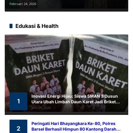
PUPR Pastikan Progres
Februari 24, 2026
Edukasi & Health
Inovasi Energi Hijau: Siswa SMAN 3 Dusun
1
Utara Ubah Limbah Daun Karet Jadi Briket
Ramah Lingkungan
Juni 29, 2026
Peringati Hari Bhayangkara Ke-80, Polres
2
Barsel Berhasil Himpun 80 Kantong Darah