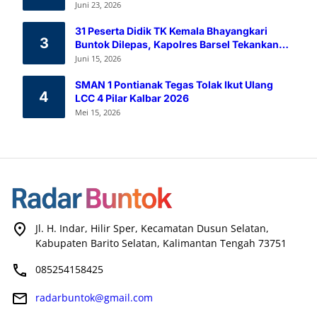
Melalui Aksi Donor Darah
Juni 23, 2026
31 Peserta Didik TK Kemala Bhayangkari
3
Buntok Dilepas, Kapolres Barsel Tekankan
Pendidikan Karakter
Juni 15, 2026
SMAN 1 Pontianak Tegas Tolak Ikut Ulang
4
LCC 4 Pilar Kalbar 2026
Mei 15, 2026
Jl. H. Indar, Hilir Sper, Kecamatan Dusun Selatan,
Kabupaten Barito Selatan, Kalimantan Tengah 73751
085254158425
radarbuntok@gmail.com