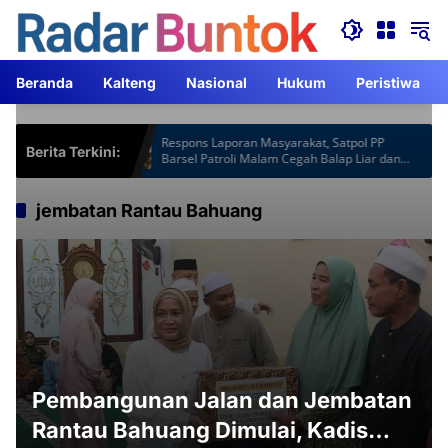
Langsung
ke
konten
Beranda
Kalteng
Nasional
Hukum
Peristiwa
tspot Gardu
Respons Laporan Masyarakat, Satpol PP
Berita Terkini:
m Lebih
Barsel Patroli Malam Cegah Balap Liar dan
Knalpot Brong
jembatan Rantau Bahuang
Pembangunan Jalan dan Jembatan
Rantau Bahuang Dimulai, Kadis