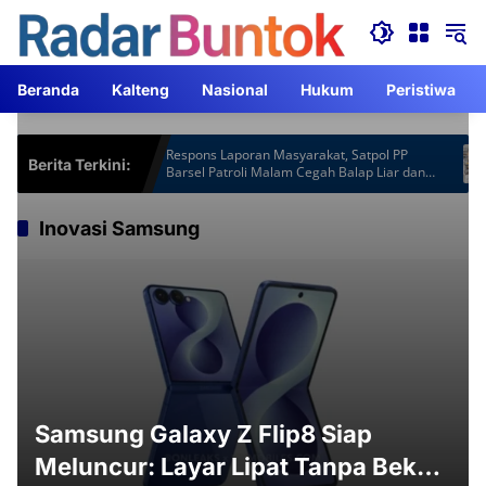
Langsung
ke
konten
Beranda
Kalteng
Nasional
Hukum
Peristiwa
spot Gardu
Respons Laporan Masyarakat, Satpol PP
Berita Terkini:
 Lebih
Barsel Patroli Malam Cegah Balap Liar dan
Knalpot Brong
Inovasi Samsung
Samsung Galaxy Z Flip8 Siap
Meluncur: Layar Lipat Tanpa Bekas