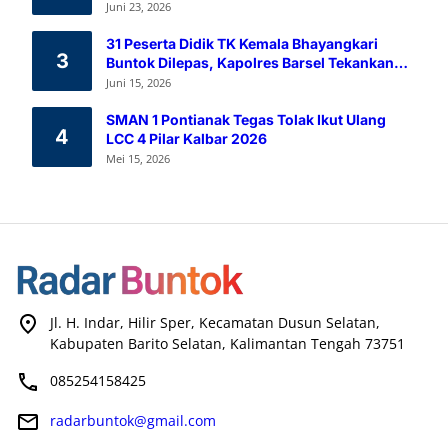
Melalui Aksi Donor Darah
Juni 23, 2026
31 Peserta Didik TK Kemala Bhayangkari
3
Buntok Dilepas, Kapolres Barsel Tekankan
Pendidikan Karakter
Juni 15, 2026
SMAN 1 Pontianak Tegas Tolak Ikut Ulang
4
LCC 4 Pilar Kalbar 2026
Mei 15, 2026
Jl. H. Indar, Hilir Sper, Kecamatan Dusun Selatan,
Kabupaten Barito Selatan, Kalimantan Tengah 73751
085254158425
radarbuntok@gmail.com