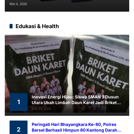
Lipatan, Lebih Ringan & Bertenaga
Mei 6, 2026
Exynos 2600
Edukasi & Health
Inovasi Energi Hijau: Siswa SMAN 3 Dusun
1
Utara Ubah Limbah Daun Karet Jadi Briket
Ramah Lingkungan
Juni 29, 2026
Peringati Hari Bhayangkara Ke-80, Polres
2
Barsel Berhasil Himpun 80 Kantong Darah