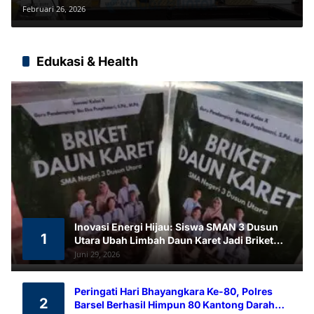
dan Sinergi Lintas Sektor
Februari 26, 2026
Edukasi & Health
Inovasi Energi Hijau: Siswa SMAN 3 Dusun
1
Utara Ubah Limbah Daun Karet Jadi Briket
Ramah Lingkungan
Juni 29, 2026
Peringati Hari Bhayangkara Ke-80, Polres
2
Barsel Berhasil Himpun 80 Kantong Darah