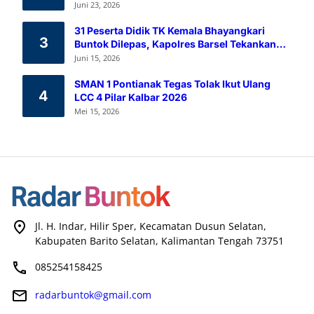
Melalui Aksi Donor Darah
Juni 23, 2026
31 Peserta Didik TK Kemala Bhayangkari
3
Buntok Dilepas, Kapolres Barsel Tekankan
Pendidikan Karakter
Juni 15, 2026
SMAN 1 Pontianak Tegas Tolak Ikut Ulang
4
LCC 4 Pilar Kalbar 2026
Mei 15, 2026
Jl. H. Indar, Hilir Sper, Kecamatan Dusun Selatan,
Kabupaten Barito Selatan, Kalimantan Tengah 73751
085254158425
radarbuntok@gmail.com