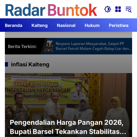
Langsung
ke
konten
Beranda
Kalteng
Nasional
Hukum
Peristiwa
 Hotspot Gardu
Respons Laporan Masyarakat, Satpol PP
Berita Terkini:
2 Jam Lebih
Barsel Patroli Malam Cegah Balap Liar dan
Knalpot Brong
inflasi Kalteng
Pengendalian Harga Pangan 2026,
Bupati Barsel Tekankan Stabilitas