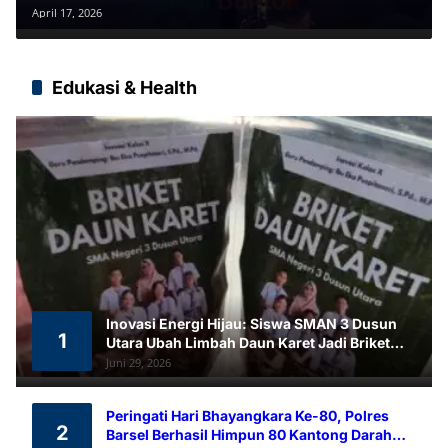
Temuan
April 17, 2026
Edukasi & Health
Inovasi Energi Hijau: Siswa SMAN 3 Dusun
1
Utara Ubah Limbah Daun Karet Jadi Briket
Ramah Lingkungan
Juni 29, 2026
Peringati Hari Bhayangkara Ke-80, Polres
2
Barsel Berhasil Himpun 80 Kantong Darah