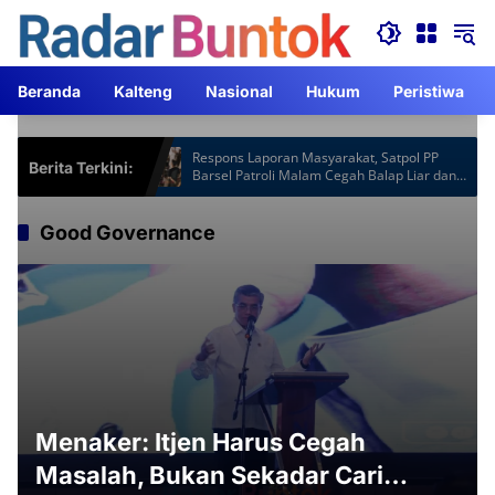
Langsung
ke
konten
Beranda
Kalteng
Nasional
Hukum
Peristiwa
Hotspot Gardu
Respons Laporan Masyarakat, Satpol PP
Berita Terkini:
 Jam Lebih
Barsel Patroli Malam Cegah Balap Liar dan
Knalpot Brong
Good Governance
Menaker: Itjen Harus Cegah
Masalah, Bukan Sekadar Cari