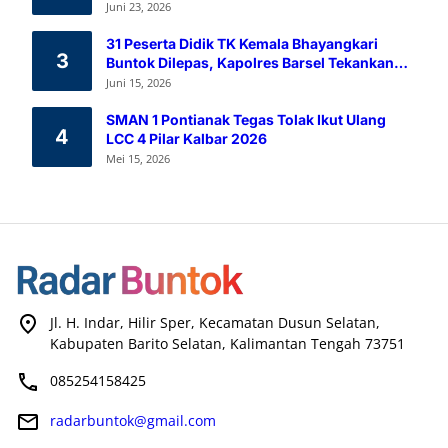
Melalui Aksi Donor Darah
Juni 23, 2026
31 Peserta Didik TK Kemala Bhayangkari
3
Buntok Dilepas, Kapolres Barsel Tekankan
Pendidikan Karakter
Juni 15, 2026
SMAN 1 Pontianak Tegas Tolak Ikut Ulang
4
LCC 4 Pilar Kalbar 2026
Mei 15, 2026
Jl. H. Indar, Hilir Sper, Kecamatan Dusun Selatan,
Kabupaten Barito Selatan, Kalimantan Tengah 73751
085254158425
radarbuntok@gmail.com