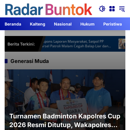
Langsung
ke
konten
Beranda
Kalteng
Nasional
Hukum
Peristiwa
Gardu
Respons Laporan Masyarakat, Satpol PP
Kapolr
Berita Terkini:
h
Barsel Patroli Malam Cegah Balap Liar dan
ACJA 
Knalpot Brong
Generasi Muda
Turnamen Badminton Kapolres Cup
2026 Resmi Ditutup, Wakapolres