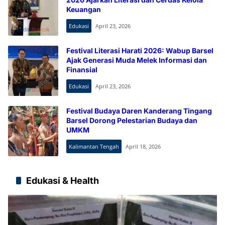
Keuangan
Edukasi
April 23, 2026
Festival Literasi Harati 2026: Wabup Barsel
Ajak Generasi Muda Melek Informasi dan
Finansial
Edukasi
April 23, 2026
Festival Budaya Daren Kanderang Tingang
Barsel Dorong Pelestarian Budaya dan
UMKM
Kalimantan Tengah
April 18, 2026
Edukasi & Health