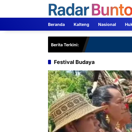
Langsung
ke
konten
Beranda
Kalteng
Nasional
Hu
Berita Terkini:
Festival Budaya