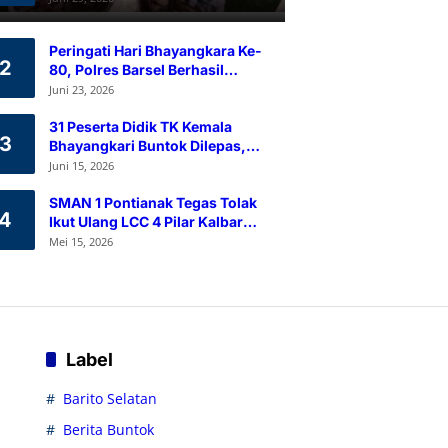
Ramah Lingkungan
Peringati Hari Bhayangkara Ke-
2
80, Polres Barsel Berhasil
Himpun 80 Kantong Darah
Juni 23, 2026
Melalui Aksi Donor Darah
31 Peserta Didik TK Kemala
3
Bhayangkari Buntok Dilepas,
Kapolres Barsel Tekankan
Juni 15, 2026
Pendidikan Karakter
SMAN 1 Pontianak Tegas Tolak
4
Ikut Ulang LCC 4 Pilar Kalbar
2026
Mei 15, 2026
Label
Barito Selatan
Berita Buntok