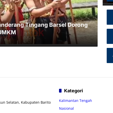
anderang Tingang Barsel Dorong
n UMKM
Kategori
Kalimantan Tengah
usun Selatan, Kabupaten Barito
Nasional