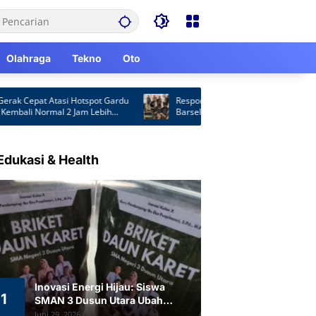
Olahraga
Tekno
Oto
Cepat Atasi Hotspot Gardu
Respons Laporan Masyarakat, Satpol PP
ali Normal 2 Jam Lebih
Barsel Patroli Malam Cegah Balap Liar da
Knalpot Brong
Edukasi & Health
Inovasi Energi Hijau: Siswa
1
SMAN 3 Dusun Utara Ubah
Limbah Daun Karet Jadi Briket
Juni 29, 2026