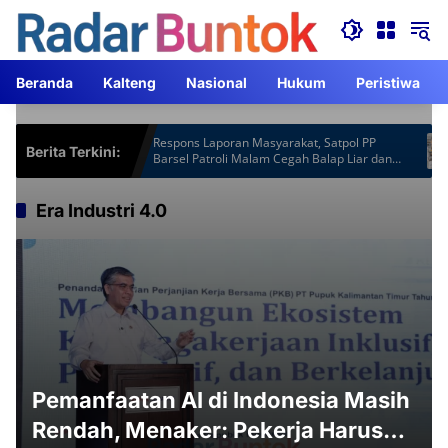
Langsung
ke
konten
Beranda
Kalteng
Nasional
Hukum
Peristiwa
spot Gardu
Respons Laporan Masyarakat, Satpol PP
Berita Terkini:
 Lebih
Barsel Patroli Malam Cegah Balap Liar dan
Knalpot Brong
Era Industri 4.0
Pemanfaatan AI di Indonesia Masih
Rendah, Menaker: Pekerja Harus