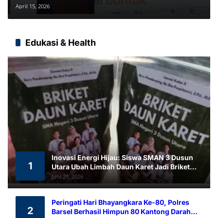
Siap Hadapi Perkembangan
April 15, 2026
Teknologi
Edukasi & Health
Inovasi Energi Hijau: Siswa SMAN 3 Dusun
1
Utara Ubah Limbah Daun Karet Jadi Briket
Ramah Lingkungan
Juni 29, 2026
Peringati Hari Bhayangkara Ke-80, Polres
2
Barsel Berhasil Himpun 80 Kantong Darah