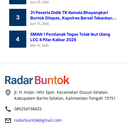
Melalui Aksi Donor Darah
Juni 23, 2026
31 Peserta Didik TK Kemala Bhayangkari
3
Buntok Dilepas, Kapolres Barsel Tekankan
Pendidikan Karakter
Juni 15, 2026
SMAN 1 Pontianak Tegas Tolak Ikut Ulang
4
LCC 4 Pilar Kalbar 2026
Mei 15, 2026
Jl. H. Indar, Hilir Sper, Kecamatan Dusun Selatan,
Kabupaten Barito Selatan, Kalimantan Tengah 73751
085254158425
radarbuntok@gmail.com