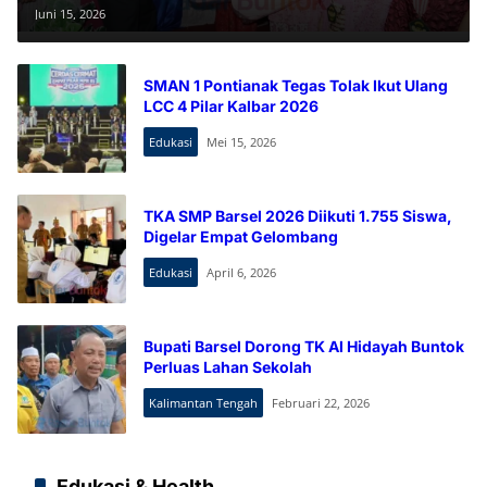
Kapolres Barsel Tekankan
Juni 15, 2026
Pendidikan Karakter
SMAN 1 Pontianak Tegas Tolak Ikut Ulang
LCC 4 Pilar Kalbar 2026
Edukasi
Mei 15, 2026
TKA SMP Barsel 2026 Diikuti 1.755 Siswa,
Digelar Empat Gelombang
Edukasi
April 6, 2026
Bupati Barsel Dorong TK Al Hidayah Buntok
Perluas Lahan Sekolah
Kalimantan Tengah
Februari 22, 2026
Edukasi & Health