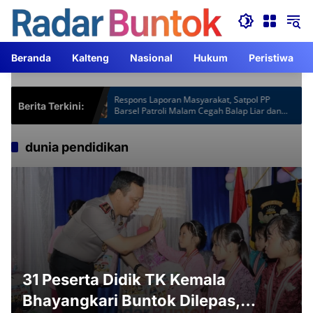
Langsung
ke
konten
Beranda
Kalteng
Nasional
Hukum
Peristiwa
spot Gardu
Respons Laporan Masyarakat, Satpol PP
Berita Terkini:
m Lebih
Barsel Patroli Malam Cegah Balap Liar dan
Knalpot Brong
dunia pendidikan
31 Peserta Didik TK Kemala
Bhayangkari Buntok Dilepas,