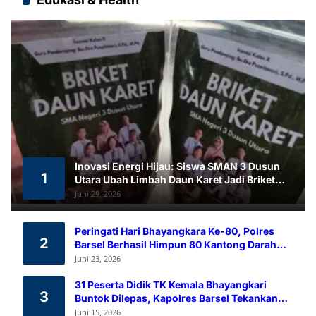
Inovasi Energi Hijau: Siswa SMAN 3 Dusun
1
Utara Ubah Limbah Daun Karet Jadi Briket
Ramah Lingkungan
Juni 29, 2026
Peringati Hari Bhayangkara Ke-80, Polres
2
Barsel Berhasil Himpun 80 Kantong Darah
Melalui Aksi Donor Darah
Juni 23, 2026
31 Peserta Didik TK Kemala Bhayangkari
3
Buntok Dilepas, Kapolres Barsel Tekankan
Pendidikan Karakter
Juni 15, 2026