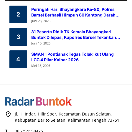
Peringati Hari Bhayangkara Ke-80, Polres
2
Barsel Berhasil Himpun 80 Kantong Darah
Melalui Aksi Donor Darah
Juni 23, 2026
31 Peserta Didik TK Kemala Bhayangkari
3
Buntok Dilepas, Kapolres Barsel Tekankan
Pendidikan Karakter
Juni 15, 2026
SMAN 1 Pontianak Tegas Tolak Ikut Ulang
4
LCC 4 Pilar Kalbar 2026
Mei 15, 2026
Jl. H. Indar, Hilir Sper, Kecamatan Dusun Selatan,
Kabupaten Barito Selatan, Kalimantan Tengah 73751
085254158425