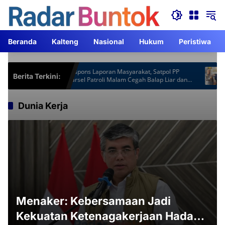
Langsung
ke
konten
Beranda
Kalteng
Nasional
Hukum
Peristiwa
ardu
Respons Laporan Masyarakat, Satpol PP
Kapolr
Berita Terkini:
Barsel Patroli Malam Cegah Balap Liar dan
ACJA T
Knalpot Brong
Dunia Kerja
Menaker: Kebersamaan Jadi
Kekuatan Ketenagakerjaan Hadapi