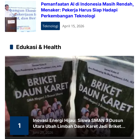
Pemanfaatan AI di Indonesia Masih Rendah,
Menaker: Pekerja Harus Siap Hadapi
Perkembangan Teknologi
Teknologi
April 15, 2026
Edukasi & Health
Inovasi Energi Hijau: Siswa SMAN 3 Dusun
1
Utara Ubah Limbah Daun Karet Jadi Briket
Ramah Lingkungan
Juni 29, 2026