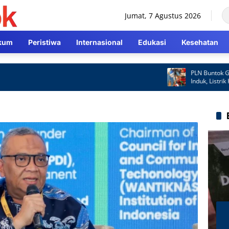
Jumat, 7 Agustus 2026
kum
Peristiwa
Internasional
Edukasi
Kesehatan
PLN Buntok Gerak C
Induk, Listrik Kemb
Cepat