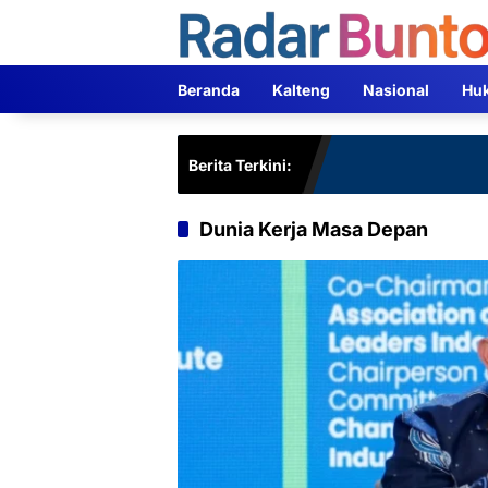
Langsung
ke
konten
Beranda
Kalteng
Nasional
Hu
Berita Terkini:
Dunia Kerja Masa Depan