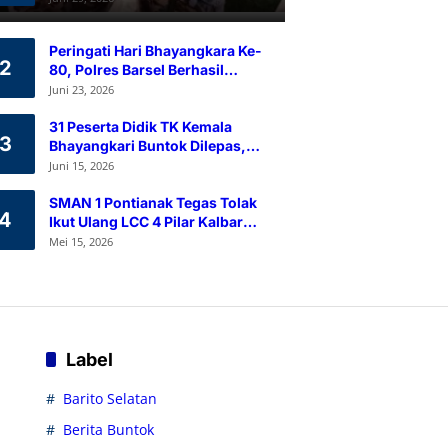
Ramah Lingkungan
Peringati Hari Bhayangkara Ke-
2
80, Polres Barsel Berhasil
Himpun 80 Kantong Darah
Juni 23, 2026
Melalui Aksi Donor Darah
31 Peserta Didik TK Kemala
3
Bhayangkari Buntok Dilepas,
Kapolres Barsel Tekankan
Juni 15, 2026
Pendidikan Karakter
SMAN 1 Pontianak Tegas Tolak
4
Ikut Ulang LCC 4 Pilar Kalbar
2026
Mei 15, 2026
Label
Barito Selatan
Berita Buntok