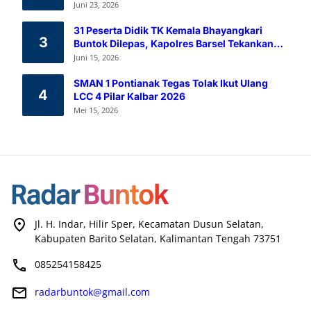
Melalui Aksi Donor Darah
Juni 23, 2026
31 Peserta Didik TK Kemala Bhayangkari
3
Buntok Dilepas, Kapolres Barsel Tekankan
Pendidikan Karakter
Juni 15, 2026
SMAN 1 Pontianak Tegas Tolak Ikut Ulang
4
LCC 4 Pilar Kalbar 2026
Mei 15, 2026
Jl. H. Indar, Hilir Sper, Kecamatan Dusun Selatan,
Kabupaten Barito Selatan, Kalimantan Tengah 73751
085254158425
radarbuntok@gmail.com