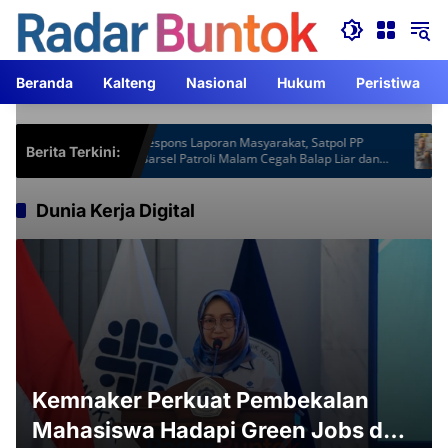
Langsung
ke
konten
Beranda
Kalteng
Nasional
Hukum
Peristiwa
t Gardu
Respons Laporan Masyarakat, Satpol PP
Kap
Berita Terkini:
ebih
Barsel Patroli Malam Cegah Balap Liar dan
ACJ
Knalpot Brong
Dunia Kerja Digital
Kemnaker Perkuat Pembekalan
Mahasiswa Hadapi Green Jobs dan