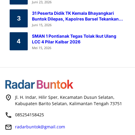
Melalui Aksi Donor Darah
Juni 23, 2026
31 Peserta Didik TK Kemala Bhayangkari
3
Buntok Dilepas, Kapolres Barsel Tekankan
Pendidikan Karakter
Juni 15, 2026
SMAN 1 Pontianak Tegas Tolak Ikut Ulang
4
LCC 4 Pilar Kalbar 2026
Mei 15, 2026
Jl. H. Indar, Hilir Sper, Kecamatan Dusun Selatan,
Kabupaten Barito Selatan, Kalimantan Tengah 73751
085254158425
radarbuntok@gmail.com