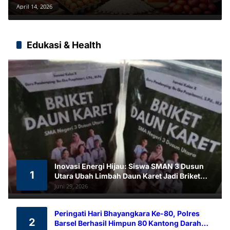
Tetap Stabil
April 14, 2026
Edukasi & Health
Inovasi Energi Hijau: Siswa SMAN 3 Dusun
1
Utara Ubah Limbah Daun Karet Jadi Briket
Ramah Lingkungan
Juni 29, 2026
Peringati Hari Bhayangkara Ke-80, Polres
2
Barsel Berhasil Himpun 80 Kantong Darah