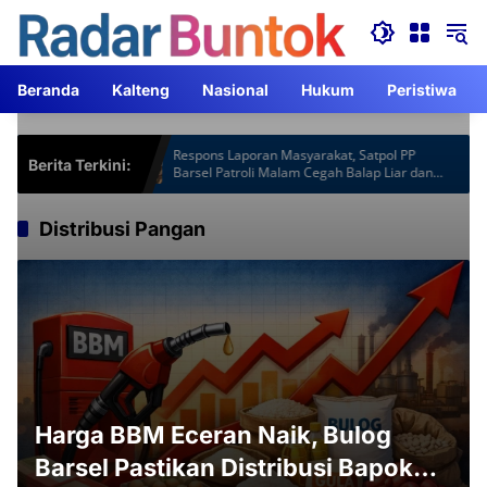
Langsung
ke
konten
Beranda
Kalteng
Nasional
Hukum
Peristiwa
spot Gardu
Respons Laporan Masyarakat, Satpol PP
Berita Terkini:
m Lebih
Barsel Patroli Malam Cegah Balap Liar dan
Knalpot Brong
Distribusi Pangan
Harga BBM Eceran Naik, Bulog
Barsel Pastikan Distribusi Bapok