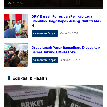
Pasokan Pertamax
Mei 11, 2026
GPM Barsel: Polres dan Pemkab Jaga
Stabilitas Harga Bapok Jelang Idulfitri 1447
H
Kalimantan Tengah
Maret 13, 2026
Gratis Lapak Pasar Ramadhan, Disdagkop
Barsel Dukung UMKM Lokal
Kalimantan Tengah
Februari 19, 2026
Edukasi & Health