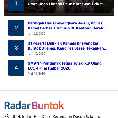
1
Utara Ubah Limbah Daun Karet Jadi Briket
Ramah Lingkungan
Juni 29, 2026
Peringati Hari Bhayangkara Ke-80, Polres
2
Barsel Berhasil Himpun 80 Kantong Darah
Melalui Aksi Donor Darah
Juni 23, 2026
31 Peserta Didik TK Kemala Bhayangkari
3
Buntok Dilepas, Kapolres Barsel Tekankan
Pendidikan Karakter
Juni 15, 2026
SMAN 1 Pontianak Tegas Tolak Ikut Ulang
4
LCC 4 Pilar Kalbar 2026
Mei 15, 2026
Jl. H. Indar, Hilir Sper, Kecamatan Dusun Selatan,