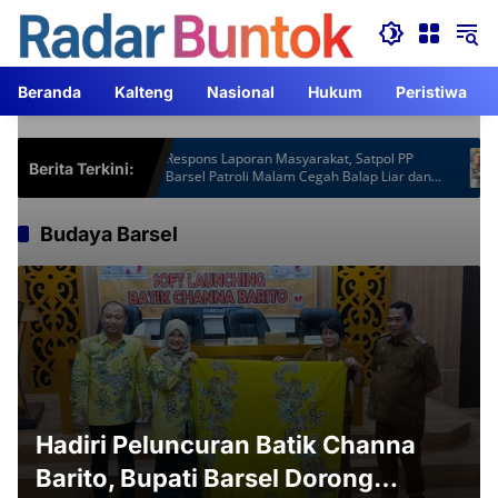
Langsung
ke
konten
Beranda
Kalteng
Nasional
Hukum
Peristiwa
ot Gardu
Respons Laporan Masyarakat, Satpol PP
Ka
Berita Terkini:
Lebih
Barsel Patroli Malam Cegah Balap Liar dan
AC
Knalpot Brong
Budaya Barsel
Hadiri Peluncuran Batik Channa
Barito, Bupati Barsel Dorong