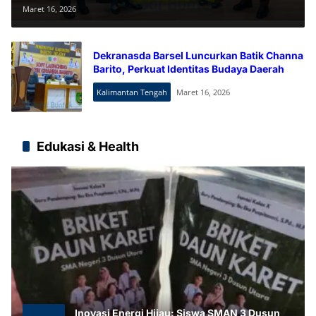
Budaya dan UMKM Lokal
Maret 16, 2026
Dekranasda Barsel Luncurkan Batik Channa
Barito, Perkuat Identitas Budaya Daerah
Kalimantan Tengah
Maret 16, 2026
Edukasi & Health
Inovasi Energi Hijau: Siswa SMAN 3 Dusun