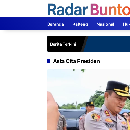
Langsung
ke
konten
Beranda
Kalteng
Nasional
Hu
Berita Terkini:
Asta Cita Presiden