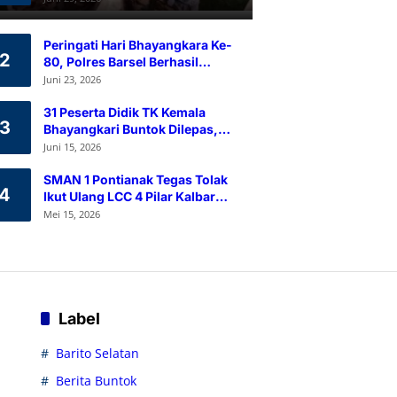
Ramah Lingkungan
Peringati Hari Bhayangkara Ke-
2
80, Polres Barsel Berhasil
Himpun 80 Kantong Darah
Juni 23, 2026
Melalui Aksi Donor Darah
31 Peserta Didik TK Kemala
3
Bhayangkari Buntok Dilepas,
Kapolres Barsel Tekankan
Juni 15, 2026
Pendidikan Karakter
SMAN 1 Pontianak Tegas Tolak
4
Ikut Ulang LCC 4 Pilar Kalbar
2026
Mei 15, 2026
Label
Barito Selatan
Berita Buntok