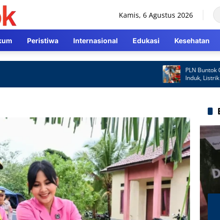
Kamis, 6 Agustus 2026
kum
Peristiwa
Internasional
Edukasi
Kesehatan
PLN Buntok Gerak 
Induk, Listrik Kem
Cepat