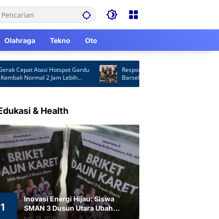
Olahraga
Tekno
Oto
Cepat Atasi Hotspot Gardu
Respons Laporan Masyarakat, Satpol PP
bali Normal 2 Jam Lebih
Barsel Patroli Malam Cegah Balap Liar d
Knalpot Brong
Edukasi & Health
Inovasi Energi Hijau: Siswa
1
SMAN 3 Dusun Utara Ubah
Limbah Daun Karet Jadi Briket
Juni 29, 2026