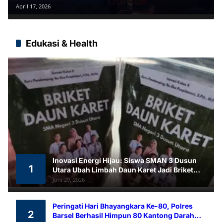
Temuan
April 17, 2026
Edukasi & Health
Inovasi Energi Hijau: Siswa SMAN 3 Dusun
1
Utara Ubah Limbah Daun Karet Jadi Briket
Ramah Lingkungan
Juni 29, 2026
Peringati Hari Bhayangkara Ke-80, Polres
2
Barsel Berhasil Himpun 80 Kantong Darah