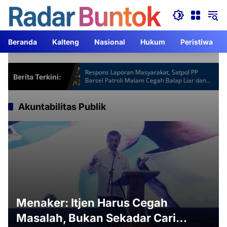
Langsung
ke
konten
Beranda
Kalteng
Nasional
Hukum
Peristiwa
otspot Gardu
Respons Laporan Masyarakat, Satpol PP
Berita Terkini:
Jam Lebih
Barsel Patroli Malam Cegah Balap Liar dan
Knalpot Brong
Akuntabilitas Publik
Menaker: Itjen Harus Cegah
Masalah, Bukan Sekadar Cari