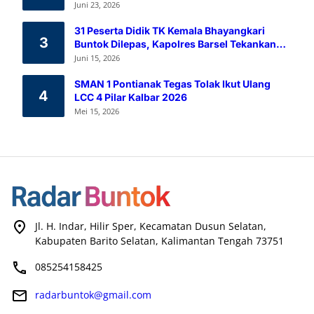
Melalui Aksi Donor Darah
Juni 23, 2026
31 Peserta Didik TK Kemala Bhayangkari
3
Buntok Dilepas, Kapolres Barsel Tekankan
Pendidikan Karakter
Juni 15, 2026
SMAN 1 Pontianak Tegas Tolak Ikut Ulang
4
LCC 4 Pilar Kalbar 2026
Mei 15, 2026
Jl. H. Indar, Hilir Sper, Kecamatan Dusun Selatan,
Kabupaten Barito Selatan, Kalimantan Tengah 73751
085254158425
radarbuntok@gmail.com