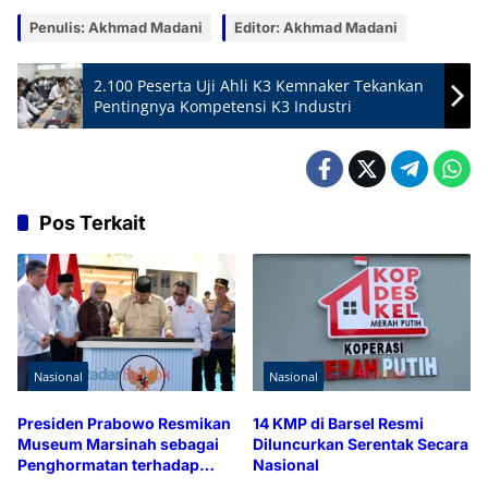
Penulis: Akhmad Madani
Editor: Akhmad Madani
2.100 Peserta Uji Ahli K3 Kemnaker Tekankan
Pentingnya Kompetensi K3 Industri
Pos Terkait
Nasional
Nasional
Presiden Prabowo Resmikan
14 KMP di Barsel Resmi
Museum Marsinah sebagai
Diluncurkan Serentak Secara
Penghormatan terhadap
Nasional
Perjuangan Pekerja