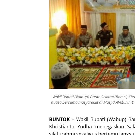
Wakil Bupati (Wabup) Barito Selatan (Barsel) Kh
puasa bersama masyarakat di Masjid Al-Munir, D
BUNTOK
– Wakil Bupati (Wabup) Bari
Khristianto Yudha menegaskan S
silaturahmi sekaligus bertemu langs