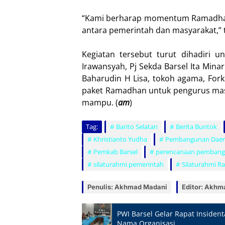
“Kami berharap momentum Ramadhan 
antara pemerintah dan masyarakat,”
Kegiatan tersebut turut dihadiri 
Irawansyah, Pj Sekda Barsel Ita Min
Baharudin H Lisa, tokoh agama, Fo
paket Ramadhan untuk pengurus mas
mampu. (
am
)
Tag:
Barito Selatan
Berita Buntok
Khristianto Yudha
Pembangunan Dae
Pemkab Barsel
perencanaan pembang
silaturahmi pemerintah
Silaturahmi 
Penulis: Akhmad Madani
Editor: Akhm
PWI Barsel Gelar Rapat Insiden
Nama Organisasi