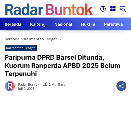
Langsung
ke
konten
Beranda
Kalteng
Nasional
Hukum
Peristiwa
Beranda
Kalimantan Tengah
Kalimantan Tengah
Paripurna DPRD Barsel Ditunda,
Kuorum Ranperda APBD 2025 Belum
Terpenuhi
Radar Buntok
2 Min Baca
Juli 9, 2026