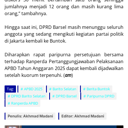
jumlahnya menjadi 12 orang dan masih kurang lima
orang,” tambahnya.
Hingga saat ini, DPRD Barsel masih menunggu seluruh
anggota yang sedang mengikuti kegiatan partai politik
di Jakarta kembali ke Buntok.
Diharapkan rapat paripurna persetujuan bersama
terhadap Ranperda Pertanggungjawaban Pelaksanaan
APBD Tahun Anggaran 2025 dapat kembali dijadwalkan
setelah kuorum terpenuhi. (
am
)
Tag:
APBD 2025
Barito Selatan
Berita Buntok
DPRD Barito Selatan
DPRD Barsel
Paripurna DPRD
Ranperda APBD
Penulis: Akhmad Madani
Editor: Akhmad Madani