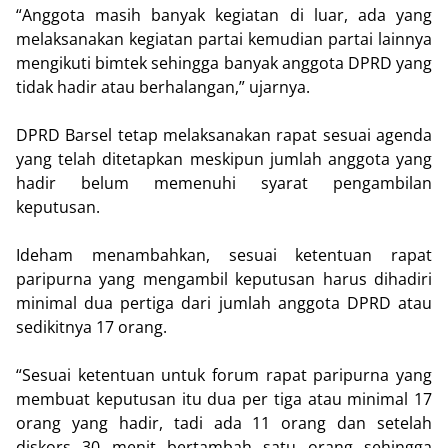
“Anggota masih banyak kegiatan di luar, ada yang
melaksanakan kegiatan partai kemudian partai lainnya
mengikuti bimtek sehingga banyak anggota DPRD yang
tidak hadir atau berhalangan,” ujarnya.
DPRD Barsel tetap melaksanakan rapat sesuai agenda
yang telah ditetapkan meskipun jumlah anggota yang
hadir belum memenuhi syarat pengambilan
keputusan.
Ideham menambahkan, sesuai ketentuan rapat
paripurna yang mengambil keputusan harus dihadiri
minimal dua pertiga dari jumlah anggota DPRD atau
sedikitnya 17 orang.
“Sesuai ketentuan untuk forum rapat paripurna yang
membuat keputusan itu dua per tiga atau minimal 17
orang yang hadir, tadi ada 11 orang dan setelah
diskors 30 menit bertambah satu orang sehingga