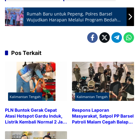
Rumah Baru untuk Pepeng, Polres Barsel
Wujudkan Harapan Melalui Program Bedah
Rumah
Pos Terkait
Kalimantan Tengah
Kalimantan Tengah
PLN Buntok Gerak Cepat
Respons Laporan
Atasi Hotspot Gardu Induk,
Masyarakat, Satpol PP Barsel
Listrik Kembali Normal 2 Jam
Patroli Malam Cegah Balap
Lebih Cepat
Liar dan Knalpot Brong