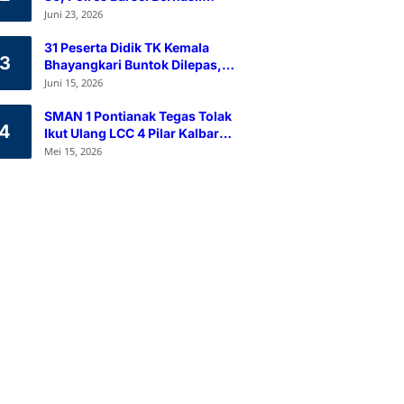
Himpun 80 Kantong Darah
Juni 23, 2026
Melalui Aksi Donor Darah
31 Peserta Didik TK Kemala
3
Bhayangkari Buntok Dilepas,
Kapolres Barsel Tekankan
Juni 15, 2026
Pendidikan Karakter
SMAN 1 Pontianak Tegas Tolak
4
Ikut Ulang LCC 4 Pilar Kalbar
2026
Mei 15, 2026