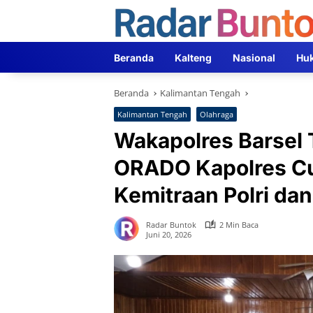
Langsung
ke
konten
Beranda
Kalteng
Nasional
Hu
Beranda
Kalimantan Tengah
Kalimantan Tengah
Olahraga
Wakapolres Barsel
ORADO Kapolres Cu
Kemitraan Polri da
Radar Buntok
2 Min Baca
Juni 20, 2026