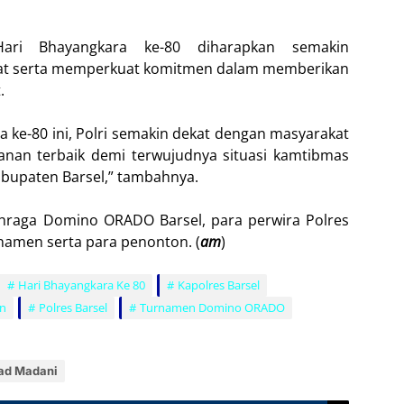
ri Bhayangkara ke-80 diharapkan semakin
at serta memperkuat komitmen dalam memberikan
.
ke-80 ini, Polri semakin dekat dengan masyarakat
anan terbaik demi terwujudnya situasi kamtibmas
abupaten Barsel,” tambahnya.
lahraga Domino ORADO Barsel, para perwira Polres
rnamen serta para penonton. (
am
)
Hari Bhayangkara Ke 80
Kapolres Barsel
an
Polres Barsel
Turnamen Domino ORADO
ad Madani