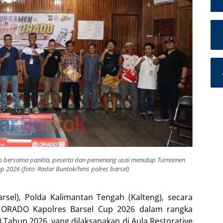
o bersama panitia, peserta dan pemenang usai menutup Turnamen
2026 (foto: Radar Buntok/hms polres barsel)
arsel), Polda Kalimantan Tengah (Kalteng), secara
ORADO Kapolres Barsel Cup 2026 dalam rangka
Tahun 2026, yang dilaksanakan di Aula Restorative