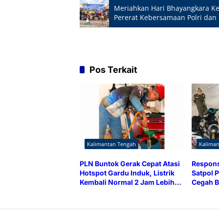
Meriahkan Hari Bhayangkara Ke
Pererat Kebersamaan Polri dan
Pos Terkait
Kalimantan Tengah
Kalima
PLN Buntok Gerak Cepat Atasi
Respons
Hotspot Gardu Induk, Listrik
Satpol P
Kembali Normal 2 Jam Lebih
Cegah B
Cepat
Brong