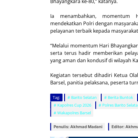
Bhayangkara ke-80,” katanya.
Ia menambahkan, momentum Ha
mendekatkan Polri dengan masyarak
pelayanan terbaik kepada masyarakat
“Melalui momentum Hari Bhayangkara 
serta terus hadir memberikan pelay
yang aman dan kondusif di wilayah K
Kegiatan tersebut dihadiri Ketua O
Barsel, panitia pelaksana, peserta tu
Tag:
Barito Selatan
Berita Buntok
Kapolres Cup 2026
Polres Barito Selat
Wakapolres Barsel
Penulis: Akhmad Madani
Editor: Akhm