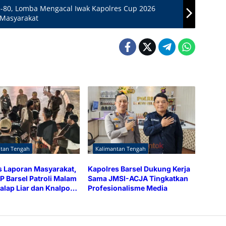
-80, Lomba Mengacal Iwak Kapolres Cup 2026
 Masyarakat
ntan Tengah
Kalimantan Tengah
 Laporan Masyarakat,
Kapolres Barsel Dukung Kerja
P Barsel Patroli Malam
Sama JMSI-ACJA Tingkatkan
alap Liar dan Knalpot
Profesionalisme Media