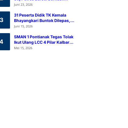
Himpun 80 Kantong Darah
Juni 23, 2026
Melalui Aksi Donor Darah
31 Peserta Didik TK Kemala
3
Bhayangkari Buntok Dilepas,
Kapolres Barsel Tekankan
Juni 15, 2026
Pendidikan Karakter
SMAN 1 Pontianak Tegas Tolak
4
Ikut Ulang LCC 4 Pilar Kalbar
2026
Mei 15, 2026