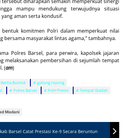
gi tersebut diharapkan semakin memperkuat sinergi
hingga mampu mendukung terwujudnya situasi
 yang aman serta kondusif.
adi bentuk komitmen Polri dalam memperkuat nilai
ng bersama masyarakat lintas agama,” tambahnya.
ama Polres Barsel, para perwira, kapolsek jajaran
ang melaksanakan pembersihan di sejumlah tempat
. (
am
)
Berita Buntok
gotong royong
el
Polres Barsel
Polri Presisi
Tempat Ibadah
ad Madani
ab Barsel Catat Prestasi Ke-9 Secara Beruntun