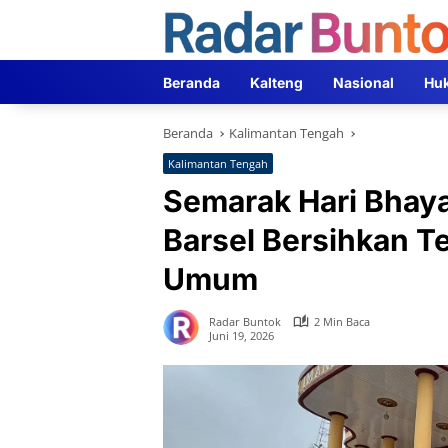
Langsung
ke
konten
Beranda
Kalteng
Nasional
Hu
Beranda
Kalimantan Tengah
Kalimantan Tengah
Semarak Hari Bhaya
Barsel Bersihkan Te
Umum
Radar Buntok
2 Min Baca
Juni 19, 2026