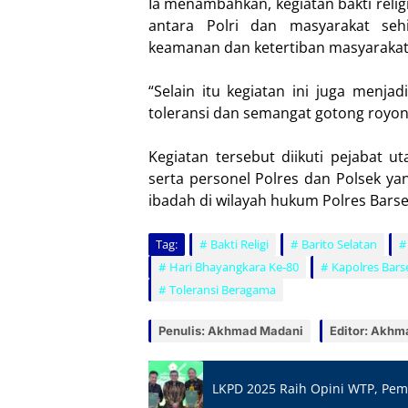
Ia menambahkan, kegiatan bakti reli
antara Polri dan masyarakat se
keamanan dan ketertiban masyarakat
“Selain itu kegiatan ini juga menj
toleransi dan semangat gotong royo
Kegiatan tersebut diikuti pejabat ut
serta personel Polres dan Polsek y
ibadah di wilayah hukum Polres Barsel
Tag:
Bakti Religi
Barito Selatan
Hari Bhayangkara Ke-80
Kapolres Bars
Toleransi Beragama
Penulis: Akhmad Madani
Editor: Akhm
LKPD 2025 Raih Opini WTP, Pemk