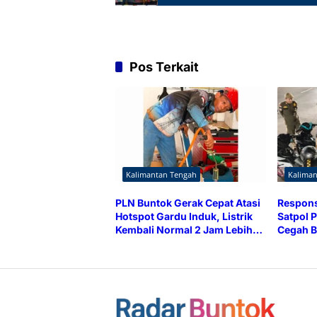
Pos Terkait
Kalimantan Tengah
Kalima
PLN Buntok Gerak Cepat Atasi
Respons
Hotspot Gardu Induk, Listrik
Satpol P
Kembali Normal 2 Jam Lebih
Cegah B
Cepat
Brong