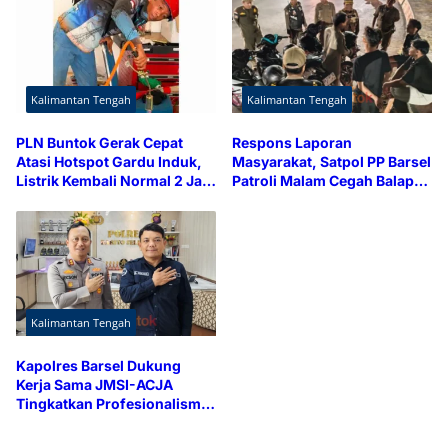
Kalimantan Tengah
Kalimantan Tengah
PLN Buntok Gerak Cepat
Respons Laporan
Atasi Hotspot Gardu Induk,
Masyarakat, Satpol PP Barsel
Listrik Kembali Normal 2 Jam
Patroli Malam Cegah Balap
Lebih Cepat
Liar dan Knalpot Brong
Kalimantan Tengah
Kapolres Barsel Dukung
Kerja Sama JMSI-ACJA
Tingkatkan Profesionalisme
Media