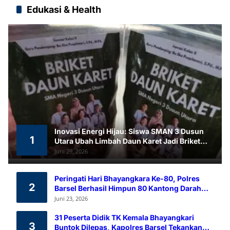
Edukasi & Health
Inovasi Energi Hijau: Siswa SMAN 3 Dusun
1
Utara Ubah Limbah Daun Karet Jadi Briket
Ramah Lingkungan
Juni 29, 2026
Peringati Hari Bhayangkara Ke-80, Polres
2
Barsel Berhasil Himpun 80 Kantong Darah
Melalui Aksi Donor Darah
Juni 23, 2026
31 Peserta Didik TK Kemala Bhayangkari
3
Buntok Dilepas, Kapolres Barsel Tekankan