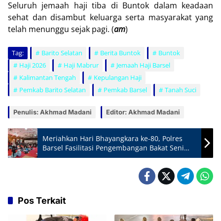
Seluruh jemaah haji tiba di Buntok dalam keadaan
sehat dan disambut keluarga serta masyarakat yang
telah menunggu sejak pagi. (
am
)
Tag:
Barito Selatan
Berita Buntok
Buntok
Haji 2026
Haji Mabrur
Jemaah Haji Barsel
Kalimantan Tengah
Kepulangan Haji
Pemkab Barito Selatan
Pemkab Barsel
Tanah Suci
Penulis: Akhmad Madani
Editor: Akhmad Madani
Meriahkan Hari Bhayangkara ke-80, Polres
Barsel Fasilitasi Pengembangan Bakat Seni
Melalui Lomba Melukis
Pos Terkait