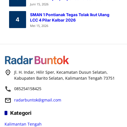
Pendidikan Karakter
Juni 15, 2026
SMAN 1 Pontianak Tegas Tolak Ikut Ulang
4
LCC 4 Pilar Kalbar 2026
Mei 15, 2026
Jl. H. Indar, Hilir Sper, Kecamatan Dusun Selatan,
Kabupaten Barito Selatan, Kalimantan Tengah 73751
085254158425
radarbuntok@gmail.com
Kategori
Kalimantan Tengah